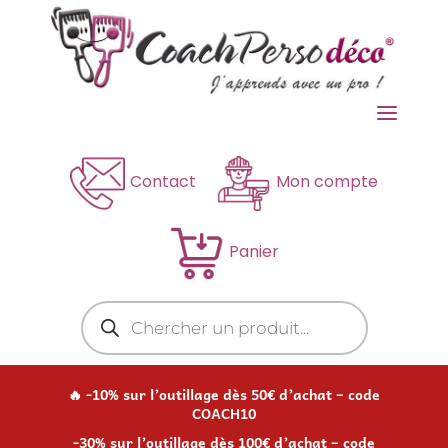
a
Contact
Mon compte
Panier
Recherche
de
produits
🔥 -10% sur l’outillage dès 50€ d’achat – code
COACH10
-30% sur l’outillage dès 100€ d’achat – code