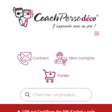
a
Contact
Mon compte
Panier
Recherche
de
produits
🔥 -10% sur l’outillage dès 50€ d’achat – code