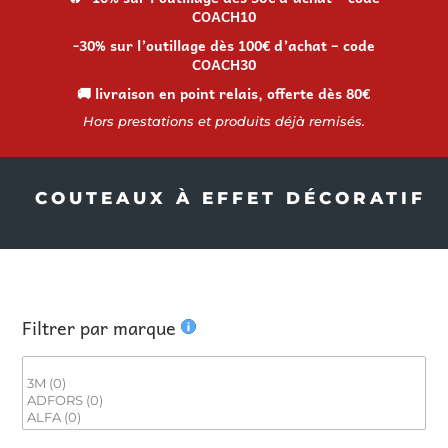
COACH10
-30% sur l’outillage dès 100€ d’achat – code
COACH30
🚚 livraison en point relais, offerte dès 80€
Hors prestations et produits déjà remisés.
COUTEAUX À EFFET DÉCORATIF
Filtrer par marque