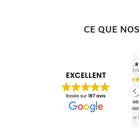
CE QUE NO
P. R
03/08/2026
EXCELLENT
Je travaille sur une renovation interieur d
maison des annees 80 et je suis
Basée sur
187 avis
debutant.J’avais besoin, même si je
visionne les videos de Ghislain, d’une
expertise sur la situation de la piece et 
Lire la suite
actions à mener (analyse des murs et
plafond, traitement des fissures, choix et
raisons des materiaux, type d’enduits,