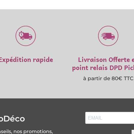
t
ine
mer
La
 un
Expédition rapide
Livraison Offerte 
point relais DPD Pi
à partir de 80€ TTC
soDéco
nseils, nos promotions,