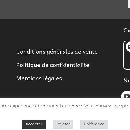
Co
Conditions générales de vente
Politique de confidentialité
Mentions légales
No
 votre expérience et mesurer l’audience. Vous pouvez accepter
Accepter
Rejeter
Préférence
Sarl MGF 2026 | Tous droits réservés -
Conception Synap