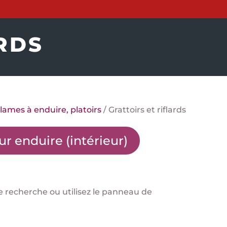
RDS
lames à enduire, platoirs
/ Grattoirs et riflards
our enduire (intérieur)
e recherche ou utilisez le panneau de