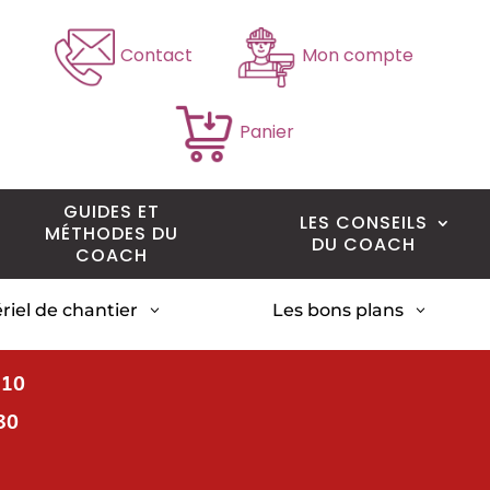
Contact
Mon compte
Panier
GUIDES ET
LES CONSEILS
MÉTHODES DU
DU COACH
COACH
riel de chantier
Les bons plans
3
3
H10
30