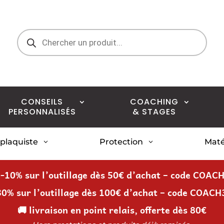
Recherche
de
produits
CONSEILS
COACHING
PERSONNALISÉS
& STAGES
 plaquiste
Protection
Maté
3
3
 -10% sur l’outillage dès 50€ d’achat – code COAC
30% sur l’outillage dès 100€ d’achat – code COACH
🚚 livraison en point relais, offerte dès 80€