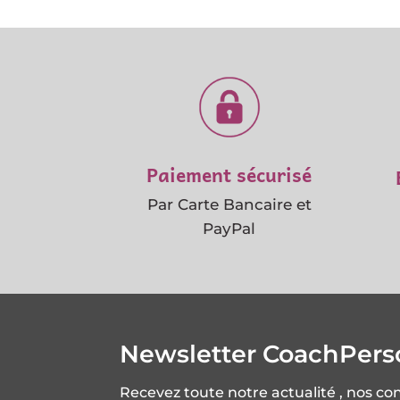
protocole par priorité)..Ghislain est un pui
de savoirs global incroyable sur ce doma
et surtout, très important, sait les expri
à des débutants, donc très pédagogue.
solution de visio avec le telephone en
camera permet de faire une analayse et
echange rapide et convivial. A 100% donc
satisfait de ce choix.Je reprendrai une
seance pour la suite des travaux.
Paiement sécurisé
Par Carte Bancaire et
PayPal
Newsletter CoachPer
Recevez toute notre actualité , nos co