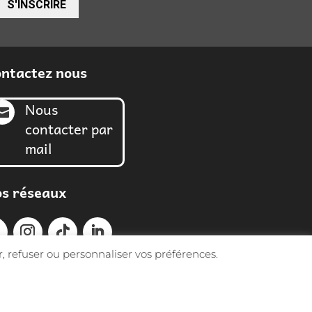
S'INSCRIRE
ntactez nous
Nous

contacter par
mail
s réseaux
, refuser ou personnaliser vos préférences.
TIC