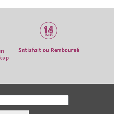
capacité à partager ses connaissances.
Très professionnel, il sait également
transmettre son savoir avec pédagogie, en
prenant le temps d'expliquer et de faire
comprendre les choses. Une approche à la
fois humaine, rigoureuse et formatrice que
j'ai particulièrement appréciée.
Satisfait ou Remboursé
en
ckup