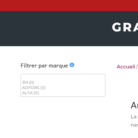
GR
Filtrer par marque
Accueil
A
La
nav