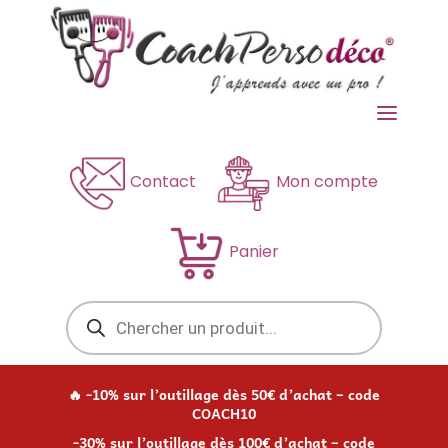
a
Contact
Mon compte
Panier
Recherche
de
produits
🔥 -10% sur l’outillage dès 50€ d’achat – code
COACH10
-30% sur l’outillage dès 100€ d’achat – code