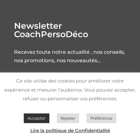
Newsletter
CoachPersoDéco
Recevez toute notre actualité , nos conseils,
nos promotions, nos nouveautés…
Ce site utilise des cookies pour améliorer votre
expérience et mesurer l’audience. Vous pouvez accepter,
refuser ou personnaliser vos préférences.
S'INSCRIRE
Accepter
Rejeter
Préférence
Lire la politique de Confidentialité
Qui sommes nous