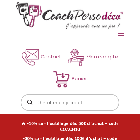
a
Contact
Mon compte
Panier
Recherche
de
produits
🔥 -10% sur l’outillage dès 50€ d’achat – code
COACH10
-30% sur l’outillage dès 100€ d’achat – code