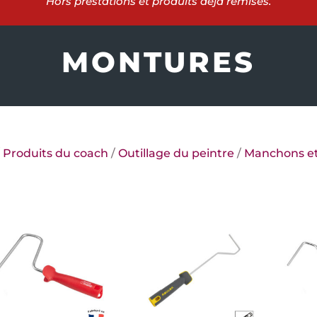
Hors prestations et produits déjà remisés.
MONTURES
/
Produits du coach
/
Outillage du peintre
/
Manchons e