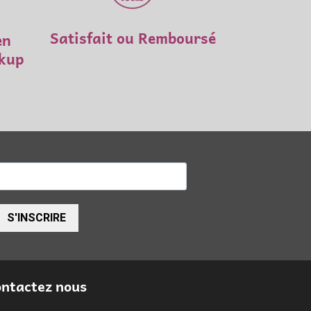
Satisfait ou Remboursé
en
ckup
S'INSCRIRE
ntactez nous