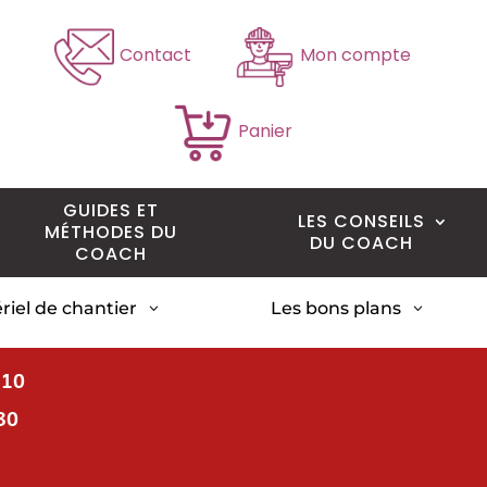
Contact
Mon compte
Panier
GUIDES ET
LES CONSEILS
MÉTHODES DU
DU COACH
COACH
riel de chantier
Les bons plans
3
3
H10
30