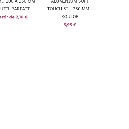
O 100 À 150 MM
ALUMINIUM SOFT
OUTIL PARFAIT
TOUCH 5* – 250 MM –
ROULOR
artir de
2,10
€
5,95
€