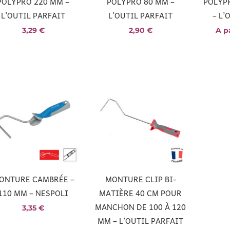
POLYPRO 220 MM –
POLYPRO 80 MM –
POLYPR
L’OUTIL PARFAIT
L’OUTIL PARFAIT
– L’
3,29
€
2,90
€
A p
ONTURE CAMBRÉE –
MONTURE CLIP BI-
110 MM – NESPOLI
MATIÈRE 40 CM POUR
MANCHON DE 100 À 120
3,35
€
MM – L’OUTIL PARFAIT