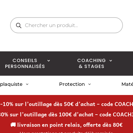
Recherche
de
produits
CONSEILS
COACHING
PERSONNALISÉS
& STAGES
 plaquiste
Protection
Maté
3
3
 -10% sur l’outillage dès 50€ d’achat – code COAC
30% sur l’outillage dès 100€ d’achat – code COACH
🚚 livraison en point relais, offerte dès 80€