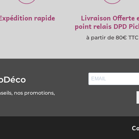
Expédition rapide
Livraison Offerte 
point relais DPD Pi
à partir de 80€ TTC
soDéco
nseils, nos promotions,
Co