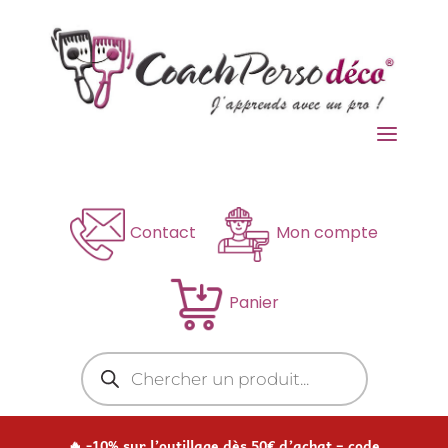
a
Contact
Mon compte
Panier
Recherche
de
produits
🔥 -10% sur l’outillage dès 50€ d’achat – code