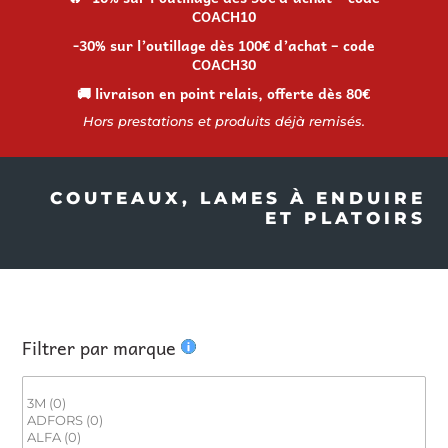
COACH10
-30% sur l’outillage dès 100€ d’achat – code
COACH30
🚚 livraison en point relais, offerte dès 80€
Hors prestations et produits déjà remisés.
COUTEAUX, LAMES À ENDUIRE
ET PLATOIRS
Filtrer par marque