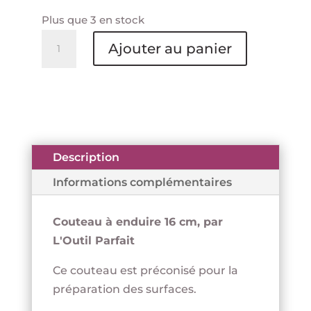
Plus que 3 en stock
quantité
Ajouter au panier
de
Couteau
à
enduire
16
cm
Description
-
Informations complémentaires
Acier
carbone
Couteau à enduire 16 cm, par
-
L'Outil Parfait
L'OUTIL
PARFAIT
Ce couteau est préconisé pour la
préparation des surfaces.