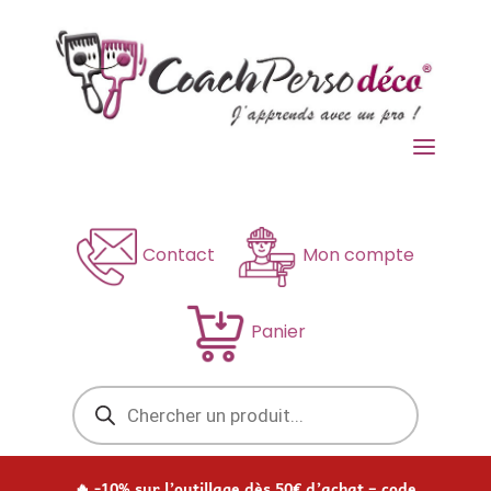
a
Contact
Mon compte
Panier
Recherche
de
produits
🔥 -10% sur l’outillage dès 50€ d’achat – code