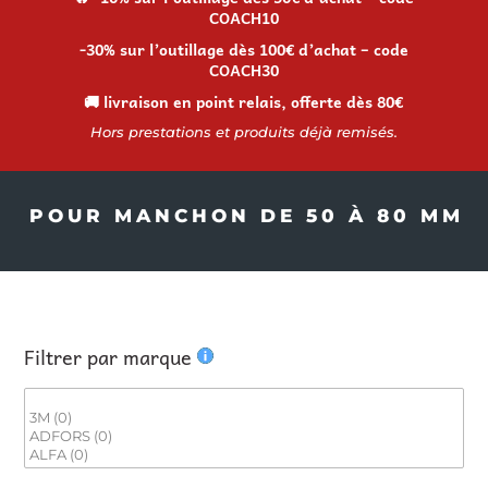
COACH10
-30% sur l’outillage dès 100€ d’achat – code
COACH30
🚚 livraison en point relais, offerte dès 80€
Hors prestations et produits déjà remisés.
POUR MANCHON DE 50 À 80 MM
Filtrer par marque