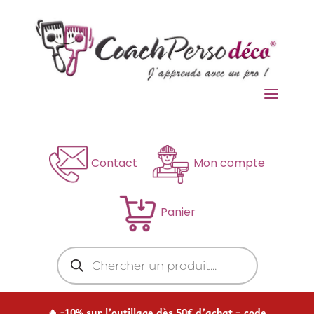
a
Contact
Mon compte
Panier
Recherche
de
produits
🔥 -10% sur l’outillage dès 50€ d’achat – code