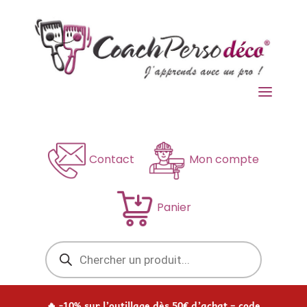
a
Contact
Mon compte
Panier
Recherche
de
produits
🔥 -10% sur l’outillage dès 50€ d’achat – code