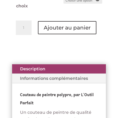
choix
quantité
Ajouter au panier
de
Couteau
de
peintre
Polypro
-
Description
L'OUTIL
Informations complémentaires
PARFAIT
Couteau de peintre polypro, par L'Outil
Parfait
Un couteau de peintre de qualité