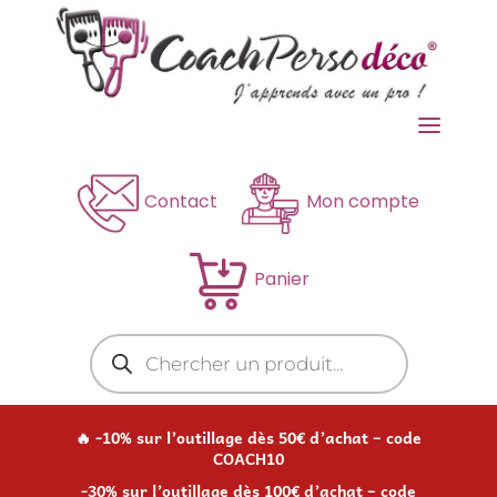
a
Contact
Mon compte
Panier
Recherche
de
produits
🔥 -10% sur l’outillage dès 50€ d’achat – code
COACH10
-30% sur l’outillage dès 100€ d’achat – code