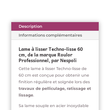
Lame
à
lisser
Techno-
Description
lisse
Informations complémentaires
-
60
Lame à lisser Techno-lisse 60
cm
cm, de la marque Roulor
-
Professionnel, par Nespoli
ROULOR
Cette lame à lisser Techno-lisse de
60 cm est conçue pour obtenir une
finition régulière et soignée lors des
travaux de pelliculage, ratissage et
lissage
.
Sa lame souple en acier inoxydable