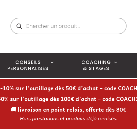
Recherche
de
produits
CONSEILS
COACHING
PERSONNALISÉS
& STAGES
 -10% sur l’outillage dès 50€ d’achat – code COAC
30% sur l’outillage dès 100€ d’achat – code COACH
🚚 livraison en point relais, offerte dès 80€
Hors prestations et produits déjà remisés.