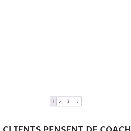
1
2
3
→
S CLIENTS PENSENT DE COAC