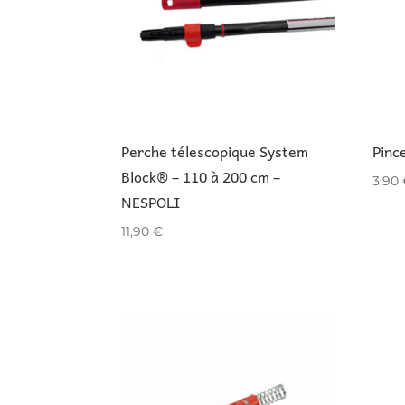
Perche télescopique System
Pinc
Block® – 110 à 200 cm –
3,90
NESPOLI
11,90
€