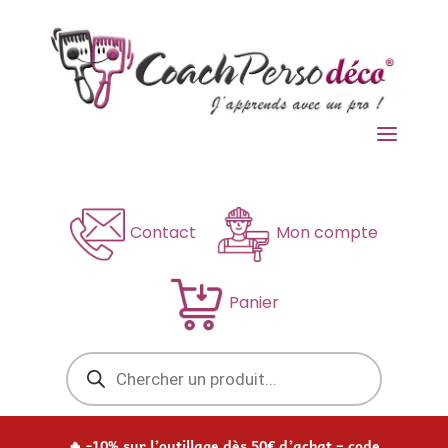
a
Contact
Mon compte
Panier
Recherche
de
produits
🔥 -10% sur l’outillage dès 50€ d’achat – code