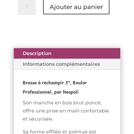
quantité
Ajouter au panier
de
Brosse
à
réchampir
3*
-
Description
ROULOR
Informations complémentaires
Brosse à rechampir 3*, Roulor
Professionnel, par Nespoli
Son manche en bois brut poncé,
offre une prise en main confortable
et sécurisée.
Sa forme effilée et pointue est