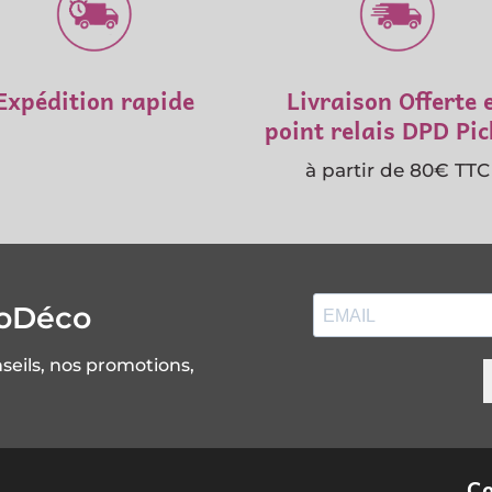
Expédition rapide
Livraison Offerte 
point relais DPD Pi
à partir de 80€ TTC
soDéco
nseils, nos promotions,
Co