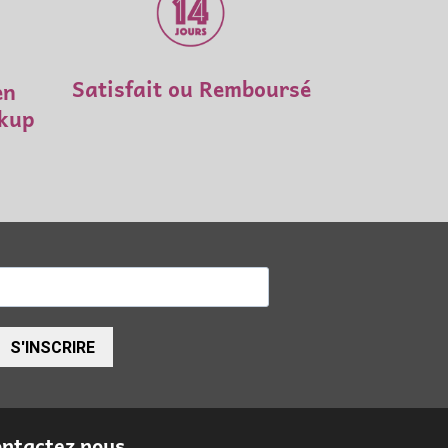
Satisfait ou Remboursé
en
ckup
S'INSCRIRE
ntactez nous