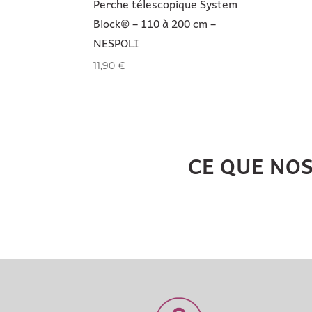
Perche télescopique System
Block® – 110 à 200 cm –
NESPOLI
11,90
€
CE QUE NO