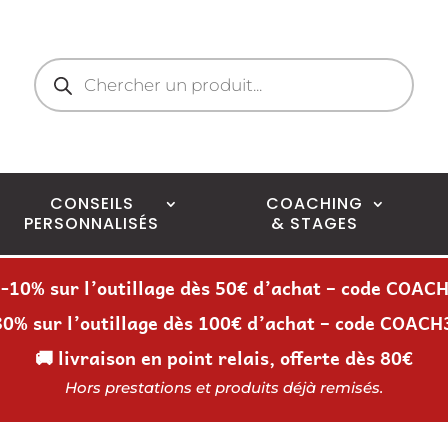
Recherche
de
produits
CONSEILS
COACHING
PERSONNALISÉS
& STAGES
 -10% sur l’outillage dès 50€ d’achat – code COAC
30% sur l’outillage dès 100€ d’achat – code COACH
🚚 livraison en point relais, offerte dès 80€
Hors prestations et produits déjà remisés.