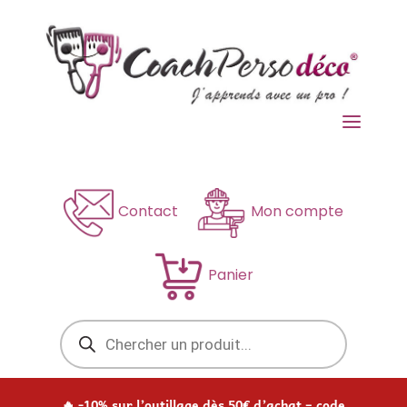
a
Contact
Mon compte
Panier
Recherche
de
produits
🔥 -10% sur l’outillage dès 50€ d’achat – code