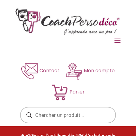
a
Contact
Mon compte
Panier
Recherche
de
produits
🔥 -10% sur l’outillage dès 50€ d’achat – code