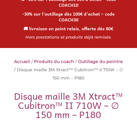
COACH10
-30% sur l’outillage dès 100€ d’achat – code
COACH30
🚚 livraison en point relais, offerte dès 80€
Hors prestations et produits déjà remisés.
Accueil
/
Produits du coach
/
Outillage du peintre
/ Disque maille 3M Xtract™ Cubitron™ II 710W – ∅
150 mm – P180
Disque maille 3M Xtract™
Cubitron™ II 710W – ∅
150 mm – P180