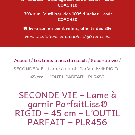
COACH10
-30% sur l’outillage dès 100€ d’achat – code
COACH30
🚚 livraison en point relais, offerte dès 80€
Hors prestations et produits déjà remisés.
Accueil
/
Les bons plans du coach
/
Seconde vie
/
SECONDE VIE – Lame à garnir ParfaitLiss® RIGID –
45 cm – L’OUTIL PARFAIT – PLR456
SECONDE VIE – Lame à
garnir ParfaitLiss®
RIGID – 45 cm – L’OUTIL
PARFAIT – PLR456