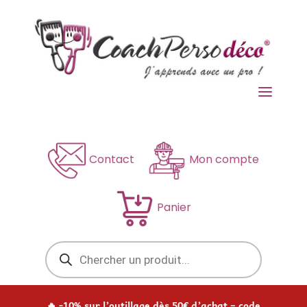
a
Contact
Mon compte
Panier
Recherche
de
produits
🔥 -10% sur l’outillage dès 50€ d’achat – code