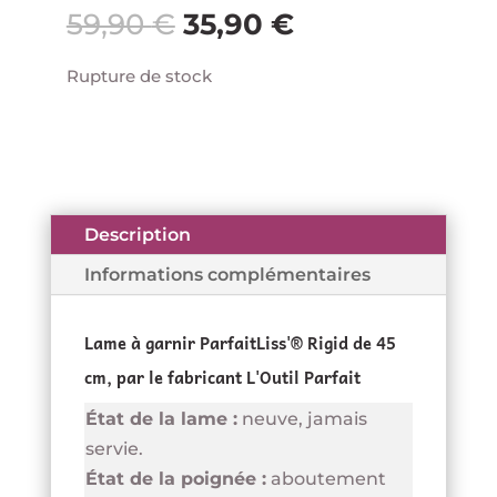
Le
Le
59,90
€
35,90
€
prix
prix
initial
actuel
Rupture de stock
était :
est :
59,90 €.
35,90 €.
Description
Informations complémentaires
Lame à garnir ParfaitLiss'® Rigid de 45
cm, par le fabricant L'Outil Parfait
État de la lame :
neuve, jamais
servie.
État de la poignée :
aboutement