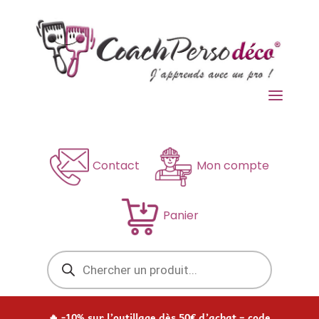
a
Contact
Mon compte
Panier
Recherche
de
produits
🔥 -10% sur l’outillage dès 50€ d’achat – code