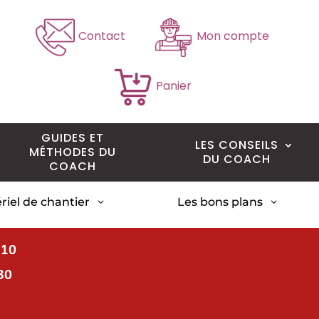
Contact
Mon compte
Panier
GUIDES ET
LES CONSEILS
MÉTHODES DU
DU COACH
COACH
riel de chantier
Les bons plans
3
3
H10
30