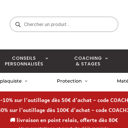
Recherche
de
produits
CONSEILS
COACHING
PERSONNALISÉS
& STAGES
 plaquiste
Protection
Maté
3
3
 -10% sur l’outillage dès 50€ d’achat – code COAC
30% sur l’outillage dès 100€ d’achat – code COACH
🚚 livraison en point relais, offerte dès 80€