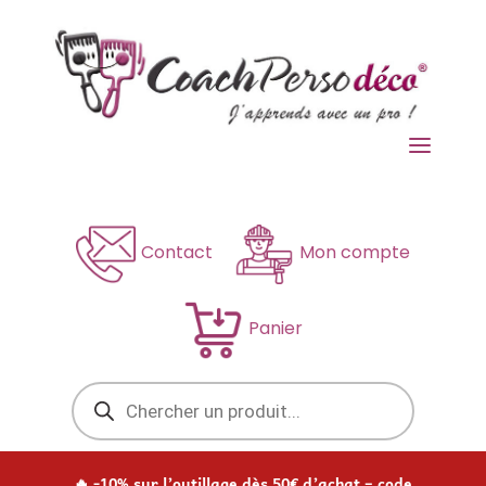
a
Contact
Mon compte
Panier
Recherche
de
produits
🔥 -10% sur l’outillage dès 50€ d’achat – code