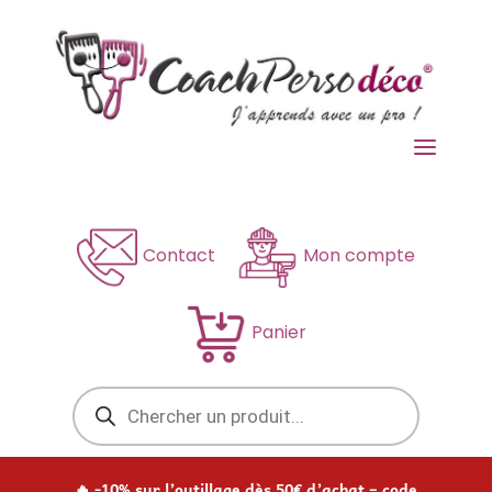
a
Contact
Mon compte
Panier
Recherche
de
produits
🔥 -10% sur l’outillage dès 50€ d’achat – code