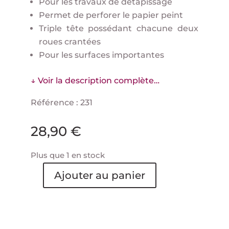
Pour les travaux de détapissage
Permet de perforer le papier peint
Triple tête possédant chacune deux
roues crantées
Pour les surfaces importantes
↓ Voir la description complète…
Référence : 231
28,90
€
Plus que 1 en stock
Ajouter au panier
quantité
de
Paper
tiger