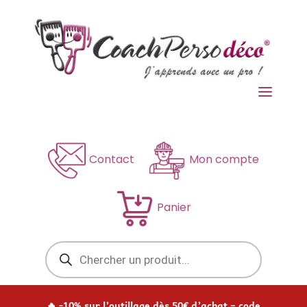
a
Contact
Mon compte
Panier
Recherche
de
produits
🔥 -10% sur l’outillage dès 50€ d’achat – code