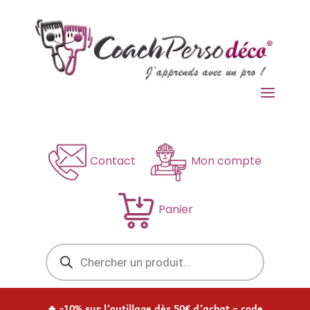
a
Contact
Mon compte
Panier
Recherche
de
produits
🔥 -10% sur l’outillage dès 50€ d’achat – code