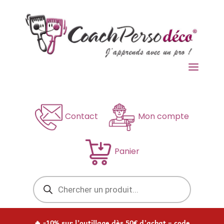
a
Contact
Mon compte
Panier
Recherche
de
produits
🔥 -10% sur l’outillage dès 50€ d’achat – code