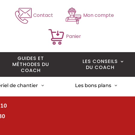
Contact
Mon compte
Panier
GUIDES ET
LES CONSEILS
MÉTHODES DU
DU COACH
COACH
riel de chantier
Les bons plans
3
3
H10
30