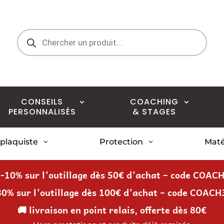
Recherche
de
produits
CONSEILS
COACHING
PERSONNALISÉS
& STAGES
 plaquiste
Protection
Maté
3
3
 -10% sur l’outillage dès 50€ d’achat – code COAC
30% sur l’outillage dès 100€ d’achat – code COACH
🚚 livraison en point relais, offerte dès 80€