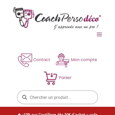
a
Contact
Mon compte
Panier
Recherche
de
produits
🔥 -10% sur l’outillage dès 50€ d’achat – code