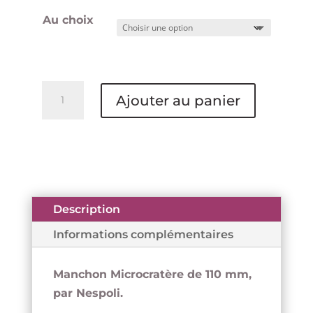
Au choix
quantité
Ajouter au panier
de
Manchon
110
mm
mousse
-
Description
Microcratères
Informations complémentaires
-
ROULOR
Manchon Microcratère de 110 mm,
par Nespoli.