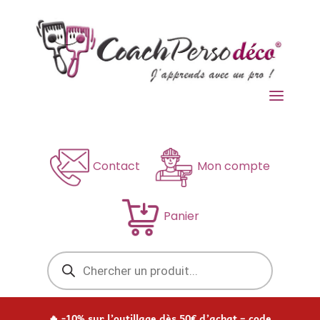
a
Contact
Mon compte
Panier
Recherche
de
produits
🔥 -10% sur l’outillage dès 50€ d’achat – code