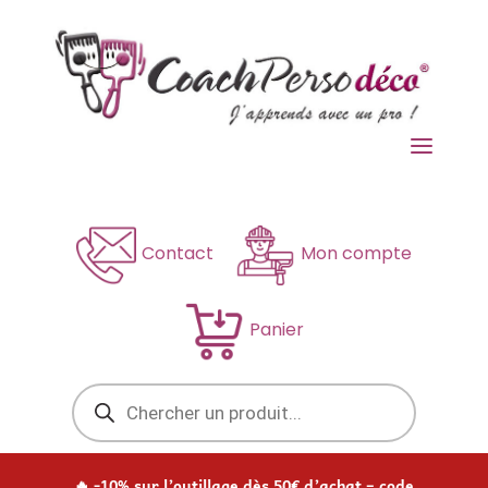
a
Contact
Mon compte
Panier
Recherche
de
produits
🔥 -10% sur l’outillage dès 50€ d’achat – code