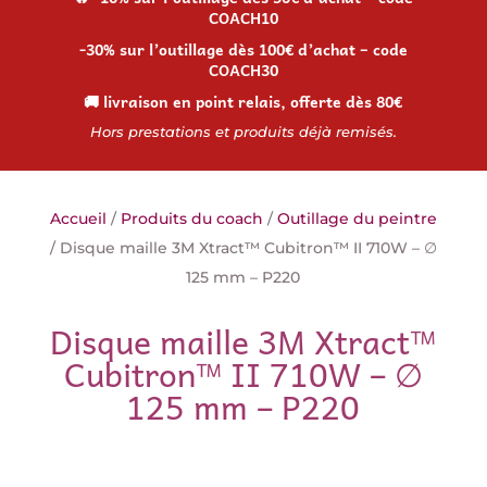
COACH10
-30% sur l’outillage dès 100€ d’achat – code
COACH30
🚚 livraison en point relais, offerte dès 80€
Hors prestations et produits déjà remisés.
Accueil
/
Produits du coach
/
Outillage du peintre
/ Disque maille 3M Xtract™ Cubitron™ II 710W – ∅
125 mm – P220
Disque maille 3M Xtract™
Cubitron™ II 710W – ∅
125 mm – P220