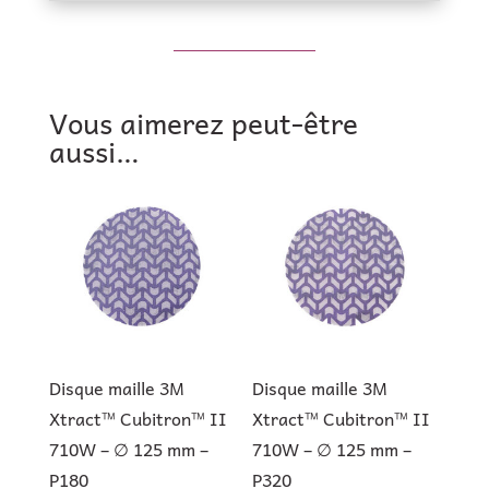
Vous aimerez peut-être
aussi…
Disque maille 3M
Disque maille 3M
Xtract™ Cubitron™ II
Xtract™ Cubitron™ II
710W – ∅ 125 mm –
710W – ∅ 125 mm –
P180
P320