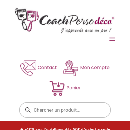
a
Contact
Mon compte
Panier
Recherche
de
produits
🔥 -10% sur l’outillage dès 50€ d’achat – code