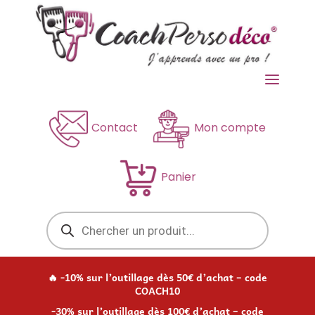
a
Contact
Mon compte
Panier
Recherche
de
produits
🔥 -10% sur l’outillage dès 50€ d’achat – code
COACH10
-30% sur l’outillage dès 100€ d’achat – code