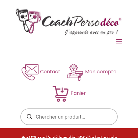
a
Contact
Mon compte
Panier
Recherche
de
produits
🔥 -10% sur l’outillage dès 50€ d’achat – code