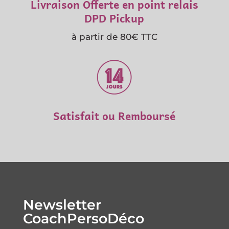
Livraison Offerte en point relais
DPD Pickup
à partir de 80€ TTC
Satisfait ou Remboursé
Newsletter
CoachPersoDéco