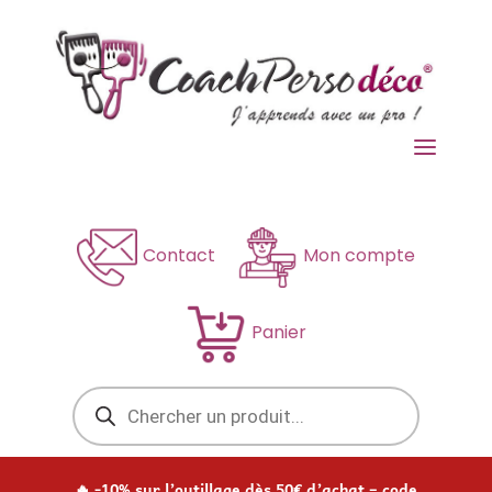
a
Contact
Mon compte
Panier
Recherche
de
produits
🔥 -10% sur l’outillage dès 50€ d’achat – code