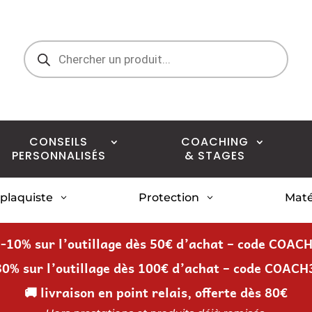
Recherche
de
produits
CONSEILS
COACHING
PERSONNALISÉS
& STAGES
 plaquiste
Protection
Maté
3
3
 -10% sur l’outillage dès 50€ d’achat – code COAC
30% sur l’outillage dès 100€ d’achat – code COACH
🚚 livraison en point relais, offerte dès 80€