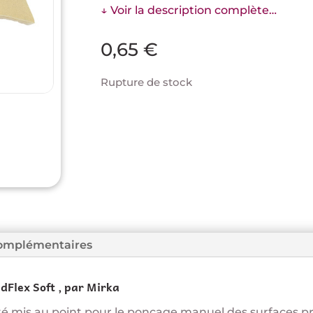
↓ Voir la description complète…
0,65
€
Rupture de stock
complémentaires
dFlex Soft , par Mirka
été mis au point pour le ponçage manuel des surfaces prof