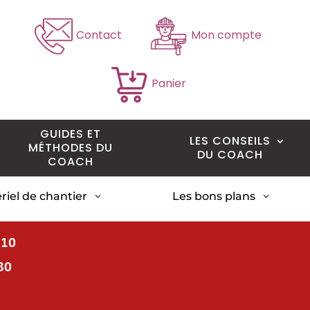
Contact
Mon compte
Panier
GUIDES ET
LES CONSEILS
MÉTHODES DU
DU COACH
COACH
riel de chantier
Les bons plans
3
3
H10
30