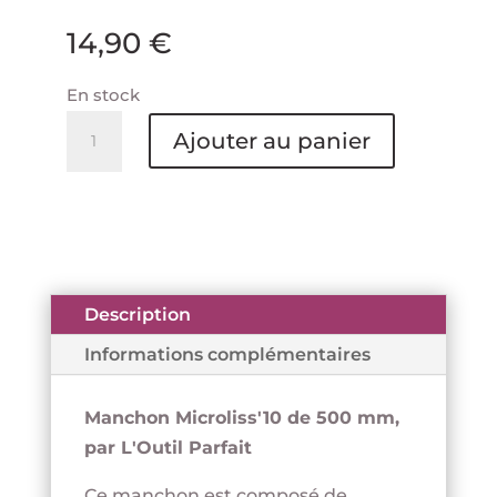
14,90
€
En stock
quantité
Ajouter au panier
de
Manchon
500
mm
Microfibre
10
Description
mm
Informations complémentaires
-
Microliss'10
Manchon Microliss'10 de 500 mm,
-
par L'Outil Parfait
L'OUTIL
PARFAIT
Ce manchon est composé de