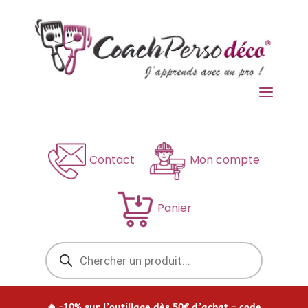
a
Contact
Mon compte
Panier
Recherche
de
produits
🔥 -10% sur l’outillage dès 50€ d’achat – code