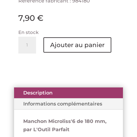
Référence fabricant : 984180
7,90
€
En stock
quantité
Ajouter au panier
de
Manchon
180
mm
Microfibre
6
Description
mm
Informations complémentaires
-
Microliss'6
Manchon Microliss'6 de 180 mm,
-
par L'Outil Parfait
L'OUTIL