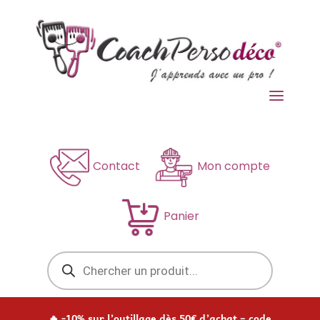
a
Contact
Mon compte
Panier
Recherche
de
produits
🔥 -10% sur l’outillage dès 50€ d’achat – code