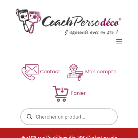
a
Contact
Mon compte
Panier
Recherche
de
produits
🔥 -10% sur l’outillage dès 50€ d’achat – code