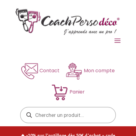
a
Contact
Mon compte
Panier
Recherche
de
produits
🔥 -10% sur l’outillage dès 50€ d’achat – code