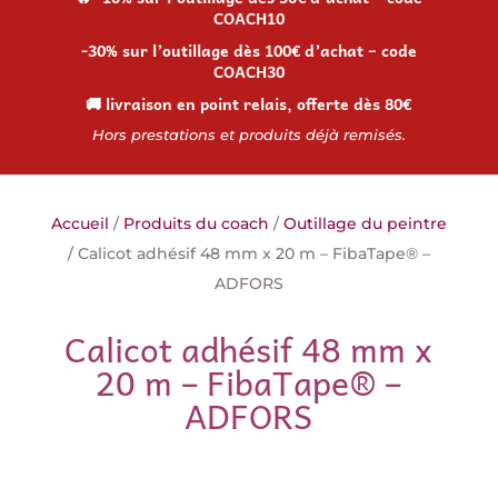
COACH10
-30% sur l’outillage dès 100€ d’achat – code
COACH30
🚚 livraison en point relais, offerte dès 80€
Hors prestations et produits déjà remisés.
Accueil
/
Produits du coach
/
Outillage du peintre
/ Calicot adhésif 48 mm x 20 m – FibaTape® –
ADFORS
Calicot adhésif 48 mm x
20 m – FibaTape® –
ADFORS