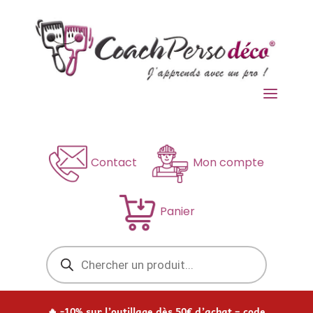
a
Contact
Mon compte
Panier
Recherche
de
produits
🔥 -10% sur l’outillage dès 50€ d’achat – code