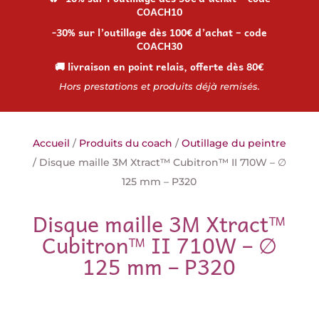
COACH10
-30% sur l’outillage dès 100€ d’achat – code
COACH30
🚚 livraison en point relais, offerte dès 80€
Hors prestations et produits déjà remisés.
Accueil
/
Produits du coach
/
Outillage du peintre
/ Disque maille 3M Xtract™ Cubitron™ II 710W – ∅
125 mm – P320
Disque maille 3M Xtract™
Cubitron™ II 710W – ∅
125 mm – P320