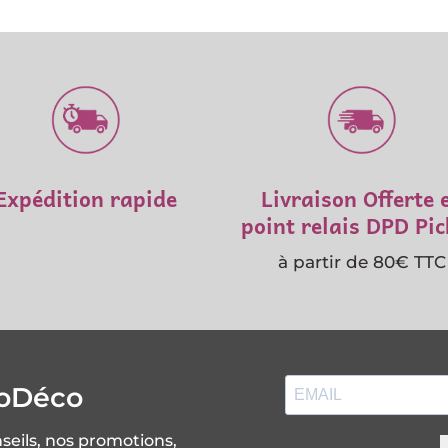
Expédition rapide
Livraison Offerte 
point relais DPD Pi
à partir de 80€ TTC
soDéco
nseils, nos promotions,