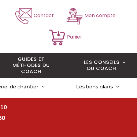
Contact
Mon compte
Panier
GUIDES ET
LES CONSEILS
MÉTHODES DU
DU COACH
COACH
riel de chantier
Les bons plans
3
3
H10
30