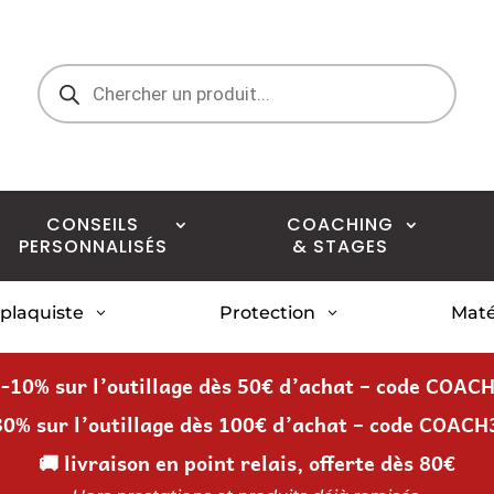
Recherche
de
produits
CONSEILS
COACHING
PERSONNALISÉS
& STAGES
 plaquiste
Protection
Maté
3
3
 -10% sur l’outillage dès 50€ d’achat – code COAC
30% sur l’outillage dès 100€ d’achat – code COACH
🚚 livraison en point relais, offerte dès 80€