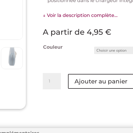
positionnée dans le chargeur intég
↓ Voir la description complète…
A partir de
4,95
€
Couleur
quantité
Ajouter au panier
de
Cutter
18
mm
-
DELI