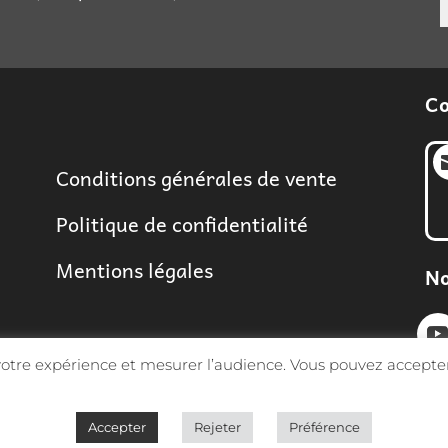
Co
Conditions générales de vente
Politique de confidentialité
Mentions légales
No
 votre expérience et mesurer l’audience. Vous pouvez accepter
Accepter
Rejeter
Préférence
Sarl MGF 2026 | Tous droits réservés -
Conception Synap