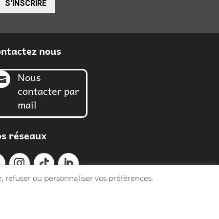
S'INSCRIRE
ntactez nous
Nous

contacter par
mail
s réseaux
, refuser ou personnaliser vos préférences.
TIC