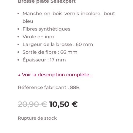
Brosse plate Sellexpert
Manche en bois vernis incolore, bout
bleu
Fibres synthétiques
Virole en inox
Largeur de la brosse : 60 mm
Sortie de fibre : 66 mm
Épaisseur : 17 mm
↓ Voir la description complète…
Référence fabricant : 88B
Le
Le
20,90
€
10,50
€
prix
prix
initial
actuel
Rupture de stock
était :
est :