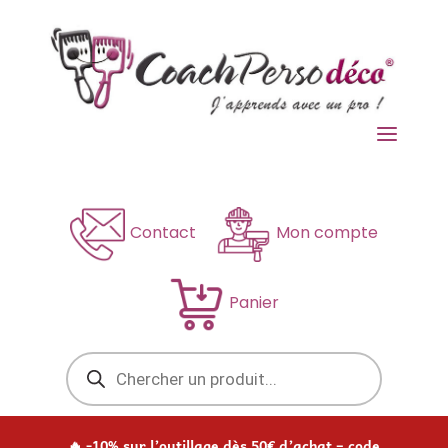
a
Contact
Mon compte
Panier
Recherche
de
produits
🔥 -10% sur l’outillage dès 50€ d’achat – code