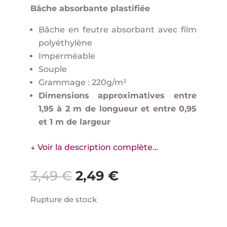
Bâche absorbante plastifiée
Bâche en feutre absorbant avec film
polyéthylène
Imperméable
Souple
Grammage : 220g/m²
Dimensions approximatives entre
1,95 à 2 m de longueur et entre 0,95
et 1 m de largeur
↓ Voir la description complète…
Le
Le
3,49
€
2,49
€
prix
prix
initial
actuel
Rupture de stock
était :
est :