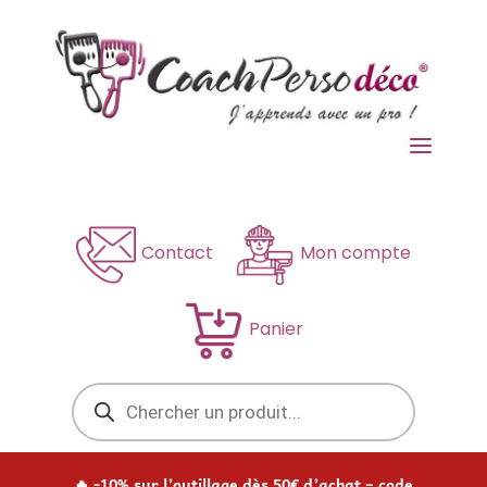
a
Contact
Mon compte
Panier
Recherche
de
produits
🔥 -10% sur l’outillage dès 50€ d’achat – code