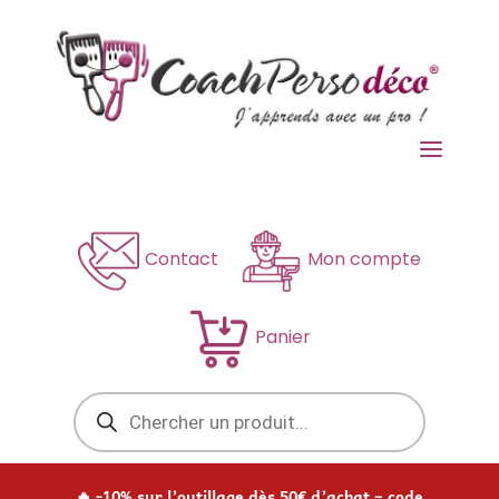
a
Contact
Mon compte
Panier
Recherche
de
produits
🔥 -10% sur l’outillage dès 50€ d’achat – code