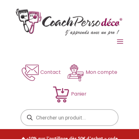
a
Contact
Mon compte
Panier
Recherche
de
produits
🔥 -10% sur l’outillage dès 50€ d’achat – code