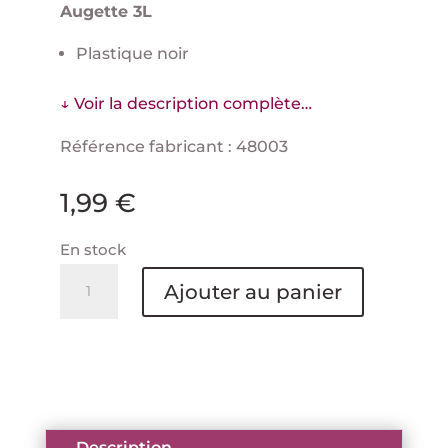
Augette 3L
Plastique noir
↓ Voir la description complète…
Référence fabricant : 48003
1,99
€
En stock
quantité
Ajouter au panier
de
Augette
plastique
noir
3L
-
Description