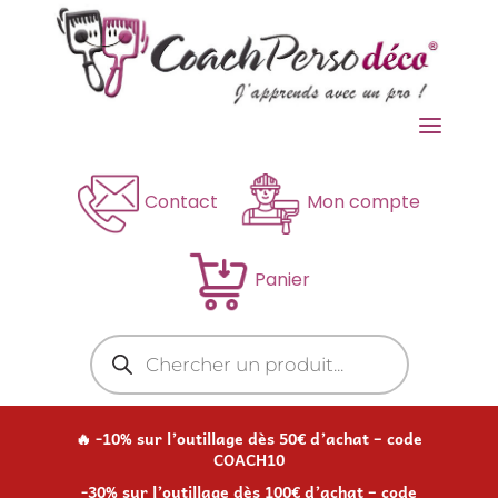
a
Contact
Mon compte
Panier
Recherche
de
produits
🔥 -10% sur l’outillage dès 50€ d’achat – code
COACH10
-30% sur l’outillage dès 100€ d’achat – code