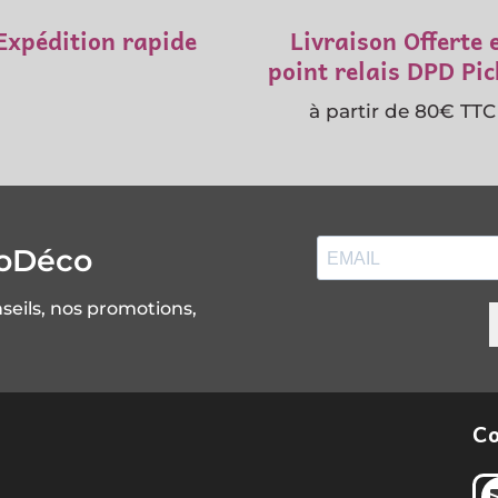
Expédition rapide
Livraison Offerte 
point relais DPD Pi
à partir de 80€ TTC
soDéco
nseils, nos promotions,
Co