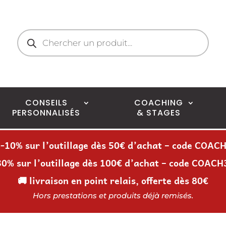
Recherche
de
produits
CONSEILS
COACHING
PERSONNALISÉS
& STAGES
 -10% sur l’outillage dès 50€ d’achat – code COAC
30% sur l’outillage dès 100€ d’achat – code COACH
🚚 livraison en point relais, offerte dès 80€
Hors prestations et produits déjà remisés.