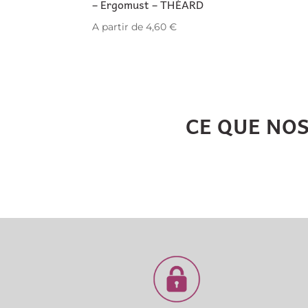
– Ergomust – THÉARD
A partir de
4,60
€
CE QUE NO