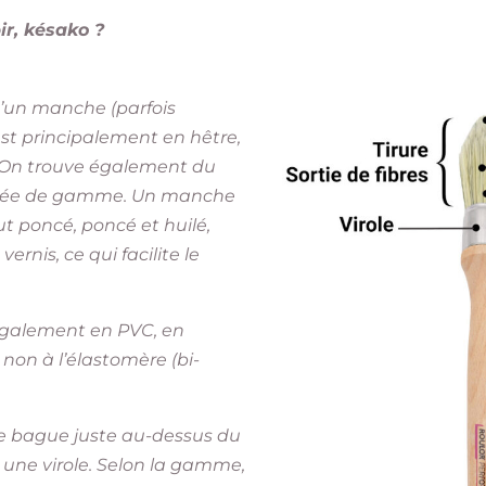
r, késako ?
’un manche (parfois
t principalement en hêtre,
On trouve
également du
ntrée de gamme. Un manche
ut poncé, poncé et huilé,
ernis, ce qui facilite le
galement en PVC, en
non à l’élastomère (bi-
 bague juste au-dessus du
 une virole. Selon la gamme,