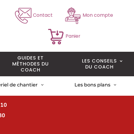
Contact
Mon compte
Panier
GUIDES ET
LES CONSEILS
MÉTHODES DU
DU COACH
COACH
riel de chantier
Les bons plans
3
3
H10
30