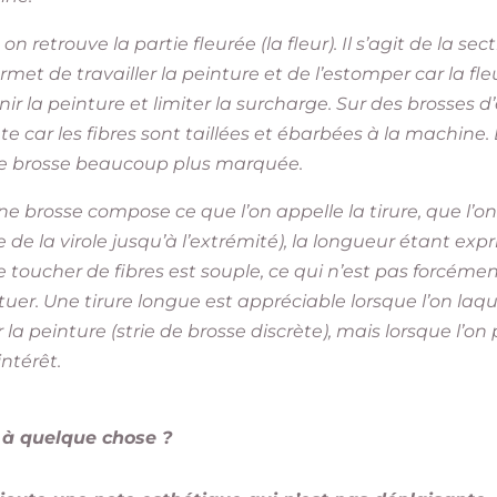
 on retrouve la partie fleurée (la fleur). Il s’agit de la se
et de travailler la peinture et de l’estomper car la fle
nir la peinture et limiter la surcharge. Sur des brosses 
e car les fibres sont taillées et ébarbées à la machine. 
e de brosse beaucoup plus marquée.
une brosse compose ce que l’on appelle la tirure, que 
se de la virole jusqu’à l’extrémité), la longueur étant exp
 le toucher de fibres est souple, ce qui n’est pas forcém
tuer. Une tirure longue est appréciable lorsque l’on laq
a peinture (strie de brosse discrète), mais lorsque l’on 
ntérêt.
t à quelque chose ?