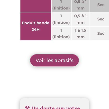
1
0,5 à 1
Sec
(finition)
mm
1
0,5 à 1
Sec
(finition)
mm
Enduit bande
24H
1
1 à 1,5
Sec
(finition)
mm
Voir les abrasifs
🛠️ Un doute sur votre