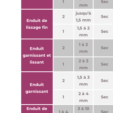
1
Sec
mm
jusqu’à
2
Sec
1,5 mm
Enduit de
lissage fin
1,5 à 2
1
Sec
mm
1 à 2
2
Sec
Enduit
mm
garnissant et
2 à 3
lissant
1
Sec
mm
1,5 à 3
2
Sec
mm
Enduit
garnissant
2 à 4
1
Sec
mm
Enduit de
3 à 10
1 à 4
Sec