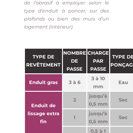
de l’abrasif à employer selon le
type d’enduit à poncer, sur des
plafonds ou bien des murs d’un
logement (intérieur).
NOMBRE
CHARGE
TYPE DE
TYPE D
DE
PAR
REVÊTEMENT
PONÇAG
PASSE
PASSE
3 à 10
Enduit gras
3 à 6
Eau
mm
jusqu’à
2
Sec
0,5 mm
Enduit de
lissage extra
jusqu’à
1
Sec
fin
0,5 mm
0,5 à 1