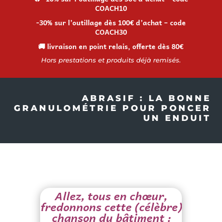
COACH10
-30% sur l’outillage dès 100€ d’achat – code
COACH30
🚚 livraison en point relais, offerte dès 80€
Hors prestations et produits déjà remisés.
ABRASIF : LA BONNE
GRANULOMÉTRIE POUR PONCER
UN ENDUIT
Allez, tous en chœur,
fredonnons cette (célèbre)
chanson du bâtiment :