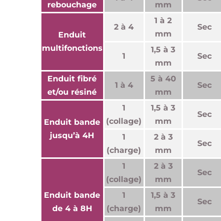
rebouchage
mm
1 à 2
2 à 4
Sec
mm
Enduit
multifonctions
1,5 à 3
1
Sec
mm
Enduit fibré
5 à 40
1 à 4
Sec
et/ou résiné
mm
1
1,5 à 3
Sec
(collage)
mm
Enduit bande
jusqu’à 4H
1
2 à 3
Sec
(charge)
mm
1
2 à 3
Sec
(collage)
mm
Enduit bande
1
1,5 à 3
Sec
de 4 à 8H
(charge)
mm