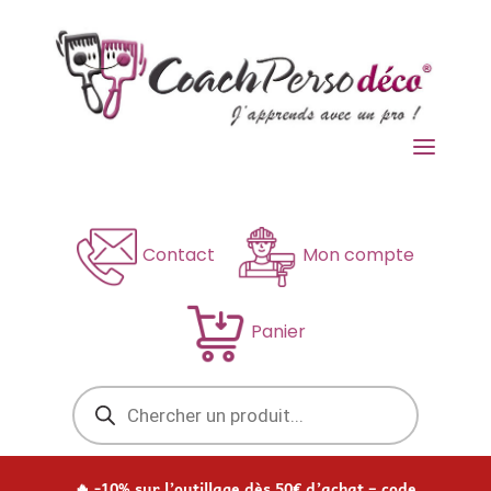
a
Contact
Mon compte
Panier
Recherche
de
produits
🔥 -10% sur l’outillage dès 50€ d’achat – code